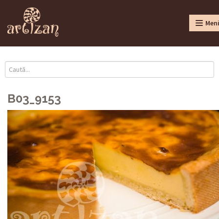
Men
B03_9153