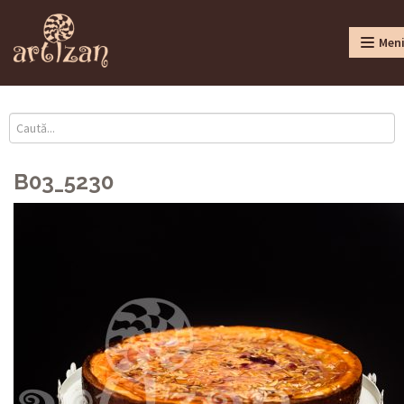
Men
B03_5230