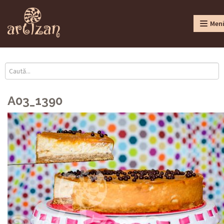
Men
A03_1390