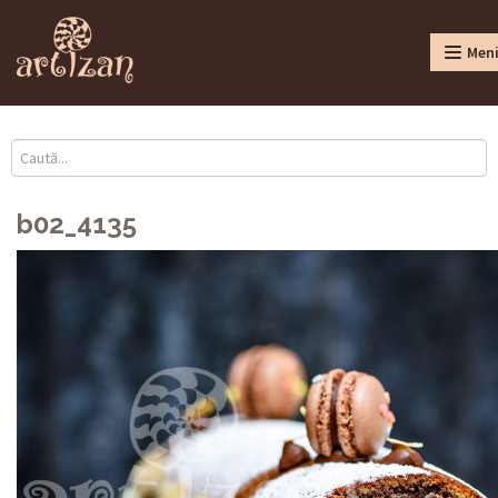
Men
b02_4135