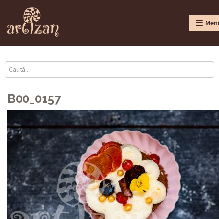
Men
B00_0157