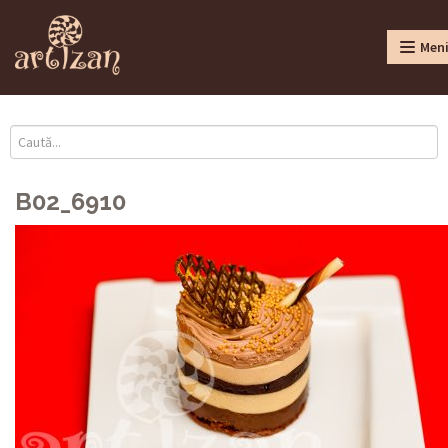
Men
B02_6910