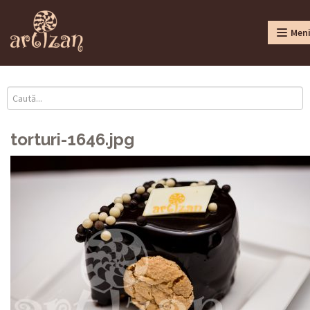
Men
torturi-1646.jpg