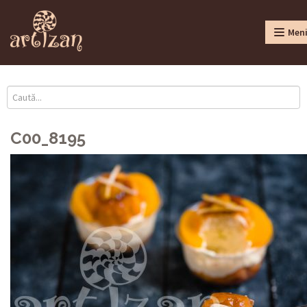
Men
C00_8195