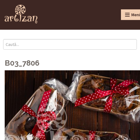
Men
B03_7806