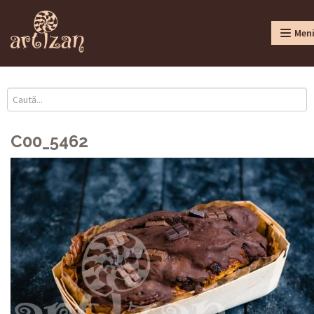
Men
C00_5462