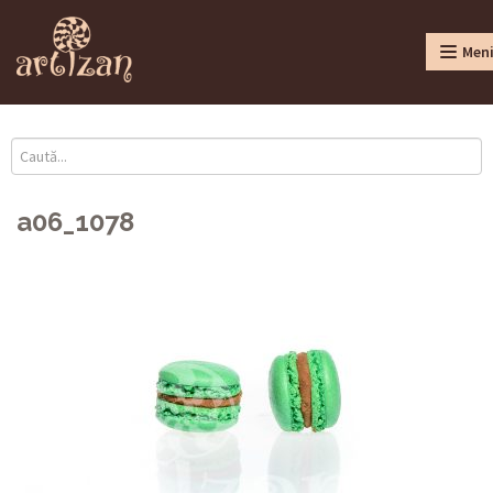
Men
a06_1078