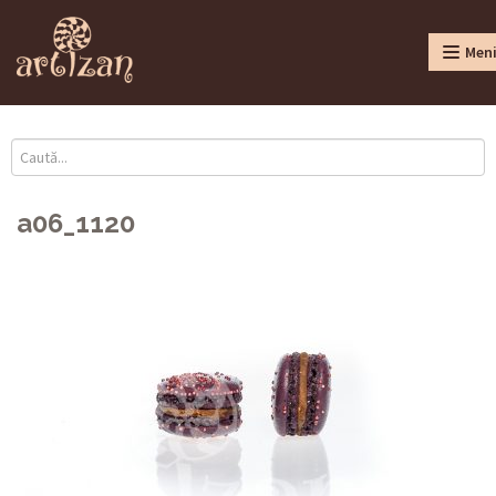
Men
a06_1120