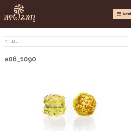
Men
a06_1090