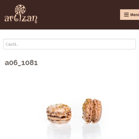
Men
a06_1081