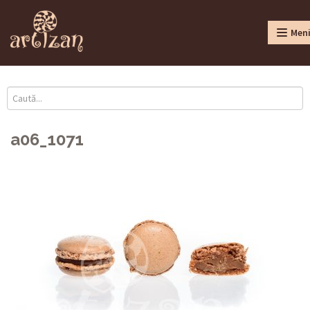
Men
a06_1071