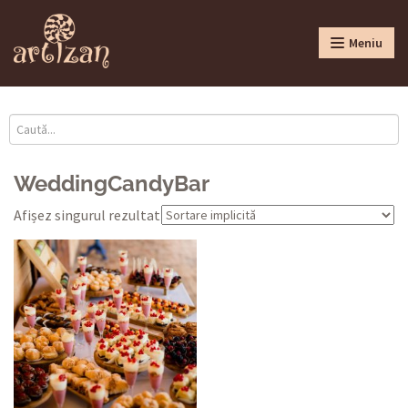
Meniu
WeddingCandyBar
Afișez singurul rezultat