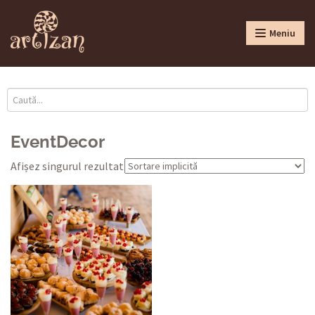
Meniu
EventDecor
Afișez singurul rezultat