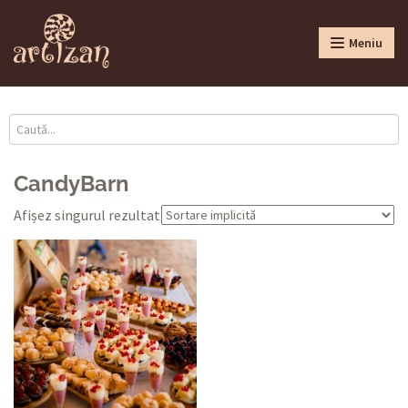
Meniu
CandyBarn
Afișez singurul rezultat