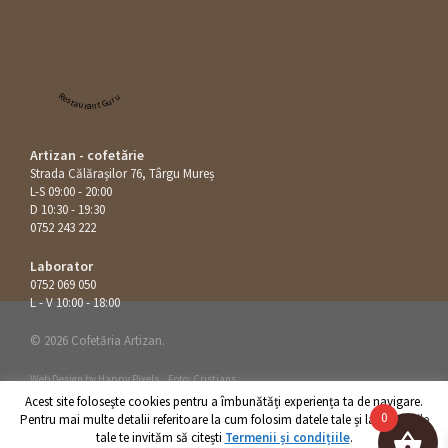
Restaurant Guru
Artizan - cofetărie
Strada Călăraşilor 76, Târgu Mureș
L-S 09:00 - 20:00
D 10:30 - 19:30
0752 243 222
Laborator
0752 069 050
L - V 10:00 - 18:00
© 2026 Cofetăria Artizan.
Web Design by
Happy Pixels
.
Foto: Cristians
Acest site foloseşte cookies pentru a îmbunătăți experiența ta de navigare.
0
Pentru mai multe detalii referitoare la cum folosim datele tale și la drepturile
tale te invităm să citești
Termenii și condițiile
.