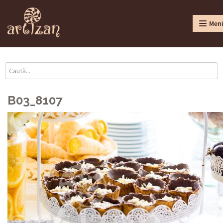
Men
B03_8107