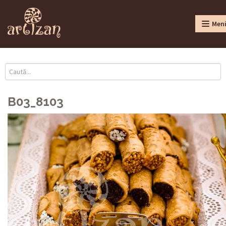
Men
B03_8103