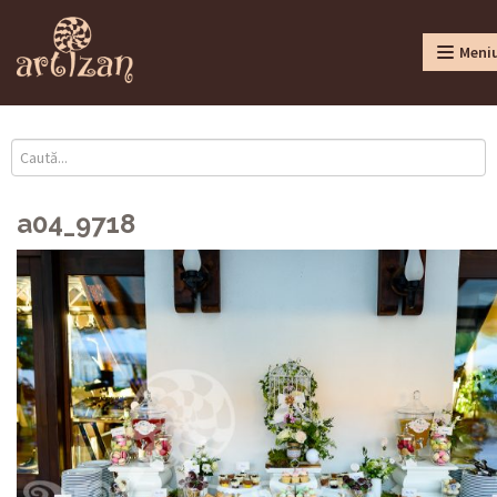
Meni
a04_9718