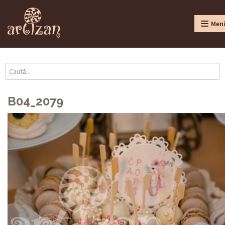
Men
B04_2079