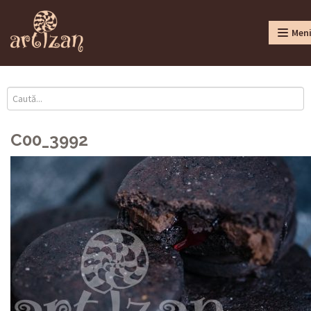
Men
C00_3992