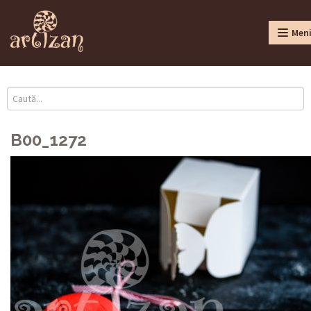
Men
B00_1272