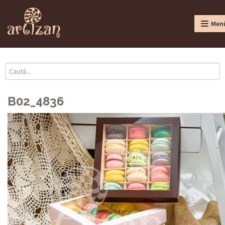
Men
B02_4836