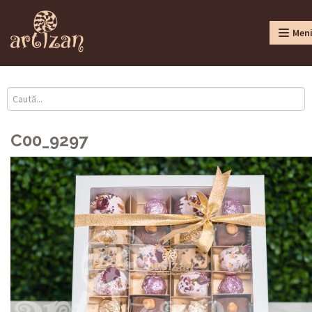
Men
C00_9297