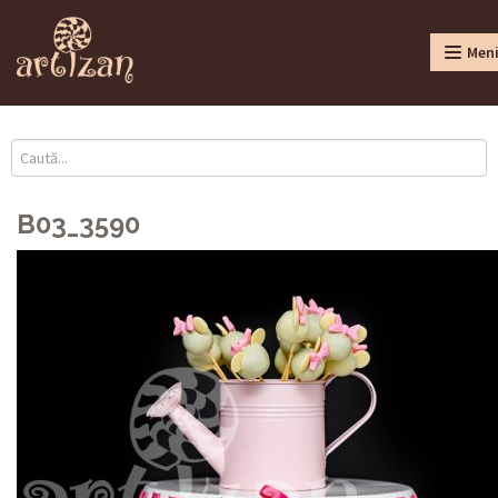
Men
B03_3590