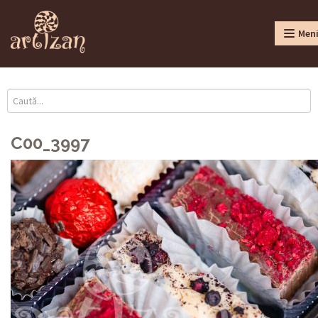
Men
C00_3997