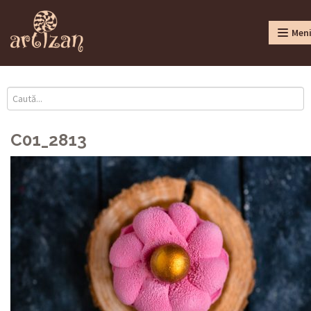
Men
C01_2813