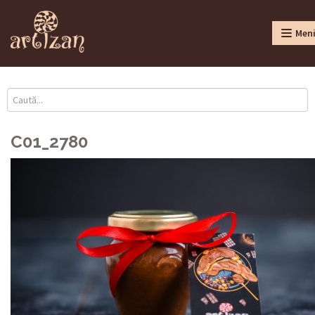
Men
C01_2780