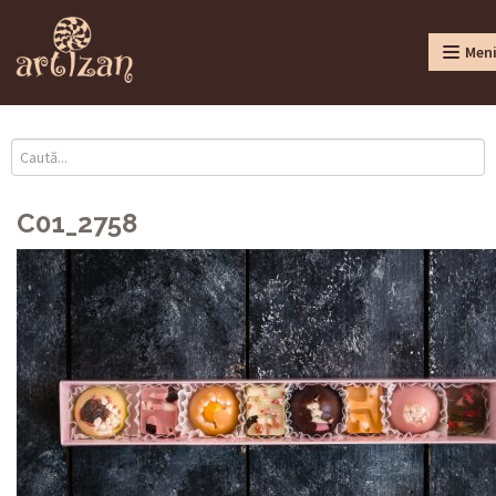
Men
C01_2758