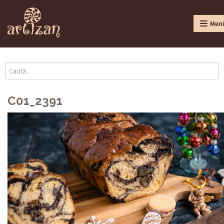
Men
C01_2391