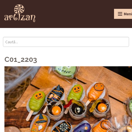
Men
C01_2203