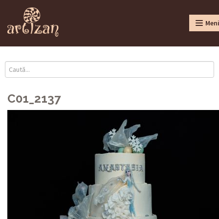
Men
C01_2137