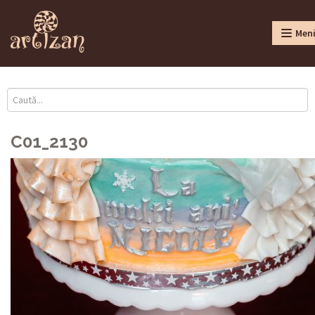
Men
C01_2130