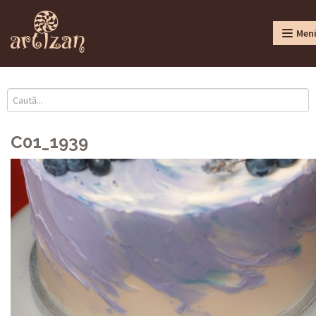
Men
C01_1939