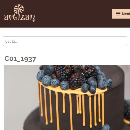
Men
C01_1937