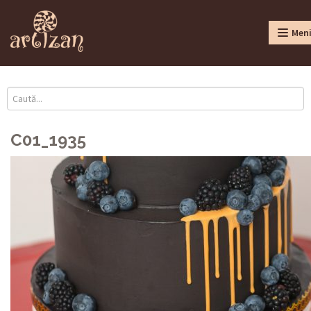
Men
C01_1935