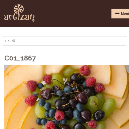
Men
C01_1867