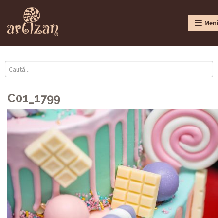
Men
C01_1799