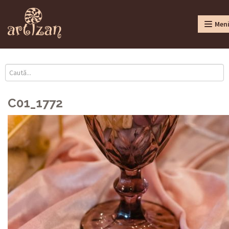
Men
C01_1772