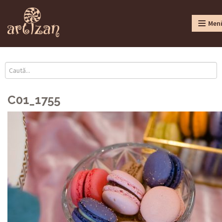
Men
C01_1755