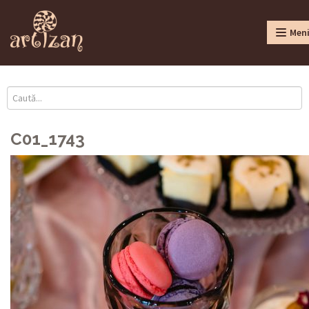
Men
C01_1743