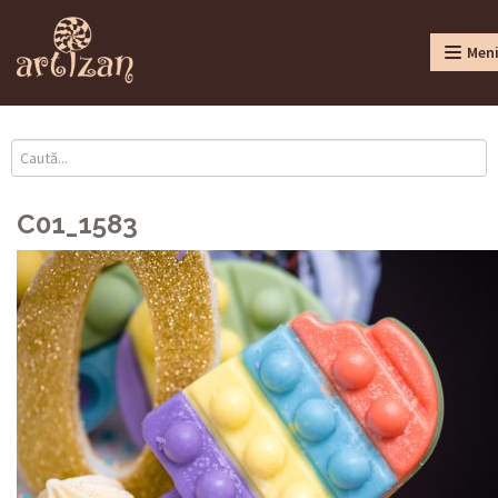
Men
C01_1583