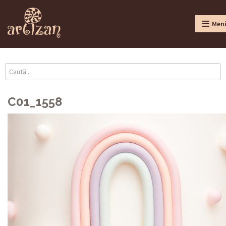
Men
C01_1558