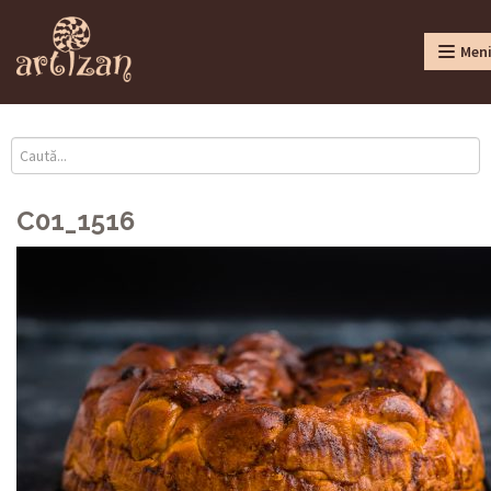
Men
C01_1516