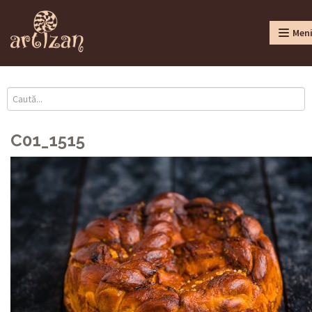
Men
C01_1515