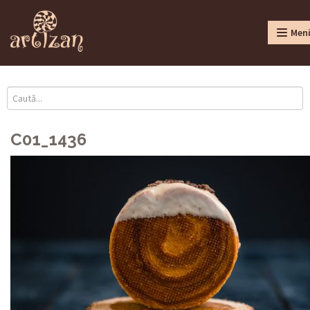
Men
C01_1436