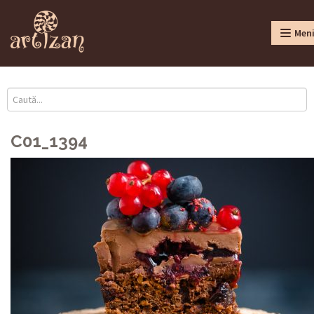
Men
C01_1394